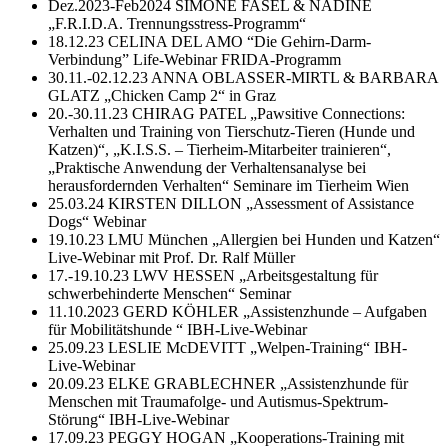
Dez.2023-Feb2024 SIMONE FASEL & NADINE
„F.R.I.D.A. Trennungsstress-Programm“
18.12.23 CELINA DEL AMO “Die Gehirn-Darm-
Verbindung” Life-Webinar FRIDA-Programm
30.11.-02.12.23 ANNA OBLASSER-MIRTL & BARBARA
GLATZ „Chicken Camp 2“ in Graz
20.-30.11.23 CHIRAG PATEL „Pawsitive Connections:
Verhalten und Training von Tierschutz-Tieren (Hunde und
Katzen)“,
„K.I.S.S. – Tierheim-Mitarbeiter trainieren“,
„Praktische Anwendung der Verhaltensanalyse bei
herausfordernden Verhalten“ Seminare im Tierheim Wien
25.03.24 KIRSTEN DILLON „Assessment of Assistance
Dogs“ Webinar
19.10.23 LMU München „Allergien bei Hunden und Katzen“
Live-Webinar mit Prof. Dr. Ralf Müller
17.-19.10.23 LWV HESSEN „Arbeitsgestaltung für
schwerbehinderte Menschen“ Seminar
11.10.2023 GERD KÖHLER „Assistenzhunde – Aufgaben
für Mobilitätshunde “ IBH-Live-Webinar
25.09.23 LESLIE McDEVITT „Welpen-Training“ IBH-
Live-Webinar
20.09.23 ELKE GRABLECHNER „Assistenzhunde für
Menschen mit Traumafolge- und Autismus-Spektrum-
Störung“ IBH-Live-Webinar
17.09.23 PEGGY HOGAN „Kooperations-Training mit