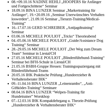
08.+09.10.16 NADINE HEHLI „HOOPERS für Anfänger
und Fortgeschrittene“ Seminar
18.09.16 BINA LUNZER Seminar „Markertraining für
Anfänger“, 19.+20.09.16 „Seminar Unerwünschtes Verhalten
loswerden“, 21.09.16 Seminar „Tierarzt-Training/Medical-
Training“
16.-17.07.16 GERD SCHREIBER „Antijagdtraining“
Seminar
03.06.16 MICHELE POULIOT „Tricks“ Theorieabend
04.-05.06.16 MICHELE POULIOT „Guide/Assistance Dog
Training“ Seminar
28.-29.05.16 MICHELE POULIOT „Der Weg zum Dream
Team“ Seminar in Liestal/CH
27.05.16 MICHELE POULIOT „Blindenführhund-Training“
Seminar bei BFH-Schule in Liestal/CH
21.05.16 BSBH-Gruppe Hessen: Trainingsspaziergang mit
Blindenführhund-Teams
20.05.16 IHK Praktische Prüfung „Hundeerzieher &
Verhaltensberater IHK“
09.-11.04.16 BINA LUNZER „Leinenrambo“, „Anti-
Giftköder-Training“ Seminare
08.04.16 BINA LUNZER “Welpen-Training für
Hundetrainer” Worskhop
07.-12.03.16 IHK Kompaktlehrgang u. Theorie-Prüfung
„Hundeerzieher & Verhaltensberater IHK“