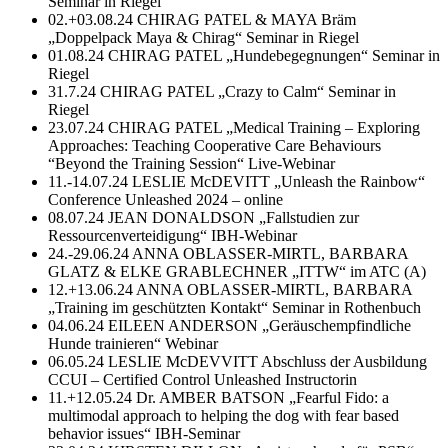
Seminar in Riegel
02.+03.08.24 CHIRAG PATEL & MAYA Bräm
„Doppelpack Maya & Chirag“ Seminar in Riegel
01.08.24 CHIRAG PATEL „Hundebegegnungen“ Seminar in
Riegel
31.7.24 CHIRAG PATEL „Crazy to Calm“ Seminar in
Riegel
23.07.24 CHIRAG PATEL „Medical Training – Exploring
Approaches: Teaching Cooperative Care Behaviours
“Beyond the Training Session“ Live-Webinar
11.-14.07.24 LESLIE McDEVITT „Unleash the Rainbow“
Conference Unleashed 2024 – online
08.07.24 JEAN DONALDSON „Fallstudien zur
Ressourcenverteidigung“ IBH-Webinar
24.-29.06.24 ANNA OBLASSER-MIRTL, BARBARA
GLATZ & ELKE GRABLECHNER „ITTW“ im ATC (A)
12.+13.06.24 ANNA OBLASSER-MIRTL, BARBARA
„Training im geschützten Kontakt“ Seminar in Rothenbuch
04.06.24 EILEEN ANDERSON „Geräuschempfindliche
Hunde trainieren“ Webinar
06.05.24 LESLIE McDEVVITT Abschluss der Ausbildung
CCUI – Certified Control Unleashed Instructorin
11.+12.05.24 Dr. AMBER BATSON „Fearful Fido: a
multimodal approach to helping the dog with fear based
behavior issues“ IBH-Seminar