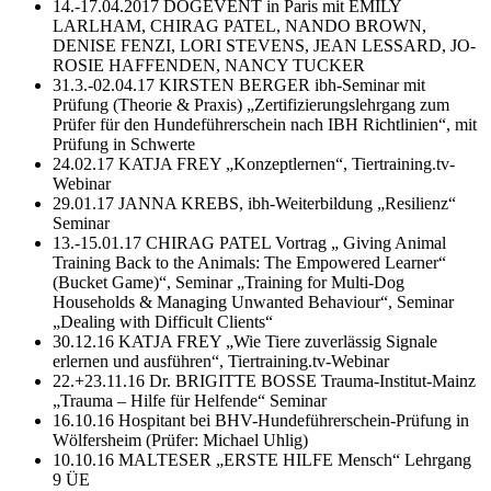
14.-17.04.2017 DOGEVENT in Paris mit EMILY
LARLHAM, CHIRAG PATEL, NANDO BROWN,
DENISE FENZI, LORI STEVENS, JEAN LESSARD, JO-
ROSIE HAFFENDEN, NANCY TUCKER
31.3.-02.04.17 KIRSTEN BERGER ibh-Seminar mit
Prüfung (Theorie & Praxis) „Zertifizierungslehrgang zum
Prüfer für den Hundeführerschein nach IBH Richtlinien“, mit
Prüfung in Schwerte
24.02.17 KATJA FREY „Konzeptlernen“, Tiertraining.tv-
Webinar
29.01.17 JANNA KREBS, ibh-Weiterbildung „Resilienz“
Seminar
13.-15.01.17 CHIRAG PATEL Vortrag „ Giving Animal
Training Back to the Animals: The Empowered Learner“
(Bucket Game)“, Seminar „Training for Multi-Dog
Households & Managing Unwanted Behaviour“, Seminar
„Dealing with Difficult Clients“
30.12.16 KATJA FREY „Wie Tiere zuverlässig Signale
erlernen und ausführen“, Tiertraining.tv-Webinar
22.+23.11.16 Dr. BRIGITTE BOSSE Trauma-Institut-Mainz
„Trauma – Hilfe für Helfende“ Seminar
16.10.16 Hospitant bei BHV-Hundeführerschein-Prüfung in
Wölfersheim (Prüfer: Michael Uhlig)
10.10.16 MALTESER „ERSTE HILFE Mensch“ Lehrgang
9 ÜE