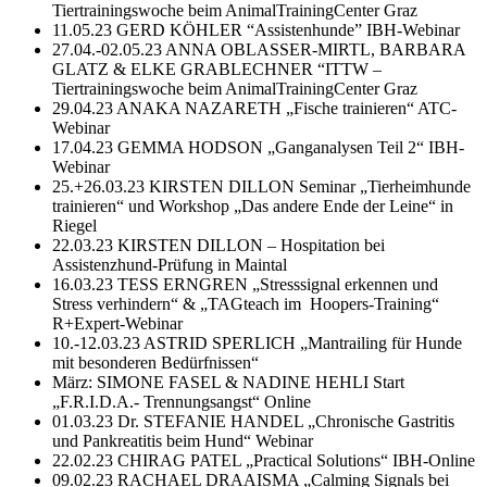
Tiertrainingswoche beim AnimalTrainingCenter Graz
11.05.23 GERD KÖHLER “Assistenhunde” IBH-Webinar
27.04.-02.05.23 ANNA OBLASSER-MIRTL, BARBARA
GLATZ & ELKE GRABLECHNER “ITTW –
Tiertrainingswoche beim AnimalTrainingCenter Graz
29.04.23 ANAKA NAZARETH „Fische trainieren“ ATC-
Webinar
17.04.23 GEMMA HODSON „Ganganalysen Teil 2“ IBH-
Webinar
25.+26.03.23 KIRSTEN DILLON Seminar „Tierheimhunde
trainieren“ und Workshop „Das andere Ende der Leine“ in
Riegel
22.03.23 KIRSTEN DILLON – Hospitation bei
Assistenzhund-Prüfung in Maintal
16.03.23 TESS ERNGREN „Stresssignal erkennen und
Stress verhindern“ & „TAGteach im Hoopers-Training“
R+Expert-Webinar
10.-12.03.23 ASTRID SPERLICH „Mantrailing für Hunde
mit besonderen Bedürfnissen“
März: SIMONE FASEL & NADINE HEHLI Start
„F.R.I.D.A.- Trennungsangst“ Online
01.03.23 Dr. STEFANIE HANDEL „Chronische Gastritis
und Pankreatitis beim Hund“ Webinar
22.02.23 CHIRAG PATEL „Practical Solutions“ IBH-Online
09.02.23 RACHAEL DRAAISMA „Calming Signals bei