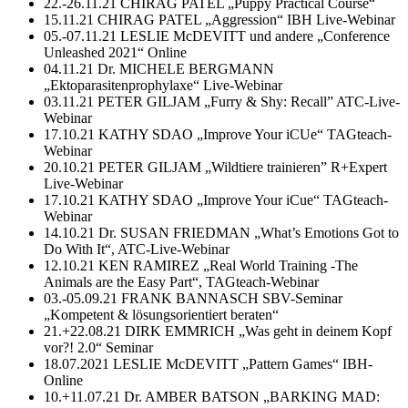
22.-26.11.21 CHIRAG PATEL „Puppy Practical Course“
15.11.21 CHIRAG PATEL „Aggression“ IBH Live-Webinar
05.-07.11.21 LESLIE McDEVITT und andere „Conference
Unleashed 2021“ Online
04.11.21 Dr. MICHELE BERGMANN
„Ektoparasitenprophylaxe“ Live-Webinar
03.11.21 PETER GILJAM „Furry & Shy: Recall” ATC-Live-
Webinar
17.10.21 KATHY SDAO „Improve Your iCUe“ TAGteach-
Webinar
20.10.21 PETER GILJAM „Wildtiere trainieren” R+Expert
Live-Webinar
17.10.21 KATHY SDAO „Improve Your iCue“ TAGteach-
Webinar
14.10.21 Dr. SUSAN FRIEDMAN „What’s Emotions Got to
Do With It“, ATC-Live-Webinar
12.10.21 KEN RAMIREZ „Real World Training -The
Animals are the Easy Part“, TAGteach-Webinar
03.-05.09.21 FRANK BANNASCH SBV-Seminar
„Kompetent & lösungsorientiert beraten“
21.+22.08.21 DIRK EMMRICH „Was geht in deinem Kopf
vor?! 2.0“ Seminar
18.07.2021 LESLIE McDEVITT „Pattern Games“ IBH-
Online
10.+11.07.21 Dr. AMBER BATSON „BARKING MAD: