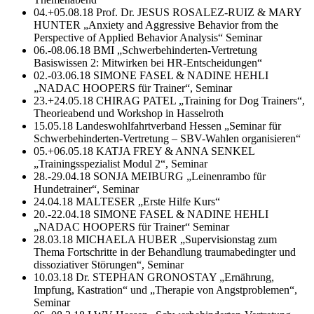
04.+05.08.18 Prof. Dr. JESUS ROSALEZ-RUIZ & MARY
HUNTER „Anxiety and Aggressive Behavior from the
Perspective of Applied Behavior Analysis“ Seminar
06.-08.06.18 BMI „Schwerbehinderten-Vertretung
Basiswissen 2: Mitwirken bei HR-Entscheidungen“
02.-03.06.18 SIMONE FASEL & NADINE HEHLI
„NADAC HOOPERS für Trainer“, Seminar
23.+24.05.18 CHIRAG PATEL „Training for Dog Trainers“,
Theorieabend und Workshop in Hasselroth
15.05.18 Landeswohlfahrtverband Hessen „Seminar für
Schwerbehinderten-Vertretung – SBV-Wahlen organisieren“
05.+06.05.18 KATJA FREY & ANNA SENKEL
„Trainingsspezialist Modul 2“, Seminar
28.-29.04.18 SONJA MEIBURG „Leinenrambo für
Hundetrainer“, Seminar
24.04.18 MALTESER „Erste Hilfe Kurs“
20.-22.04.18 SIMONE FASEL & NADINE HEHLI
„NADAC HOOPERS für Trainer“ Seminar
28.03.18 MICHAELA HUBER „Supervisionstag zum
Thema Fortschritte in der Behandlung traumabedingter und
dissoziativer Störungen“, Seminar
10.03.18 Dr. STEPHAN GRONOSTAY „Ernährung,
Impfung, Kastration“ und „Therapie von Angstproblemen“,
Seminar