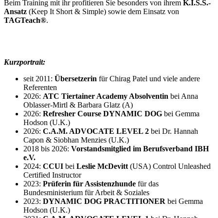
Beim Training mit ihr profitieren Sie besonders von ihrem
K.I.S.S.-
Ansatz
(Keep It Short & Simple) sowie dem Einsatz von
TAGTeach®
.
Kurzportrait:
seit 2011:
Übersetzerin
für Chirag Patel und viele andere
Referenten
2026:
ATC Tiertainer Academy Absolventin
bei Anna
Oblasser-Mirtl & Barbara Glatz (A)
2026:
Refresher Course DYNAMIC DOG
bei Gemma
Hodson (U.K.)
2026:
C.A.M. ADVOCATE LEVEL 2
bei Dr. Hannah
Capon & Siobhan Menzies (U.K.)
2018 bis 2026:
Vorstandsmitglied im Berufsverband IBH
e.V.
2024:
CCUI
bei
Leslie McDevitt
(USA) Control Unleashed
Certified Instructor
2023:
Prüferin für Assistenzhunde
für das
Bundesministerium für Arbeit & Soziales
2023:
DYNAMIC DOG PRACTITIONER
bei Gemma
Hodson (U.K.)