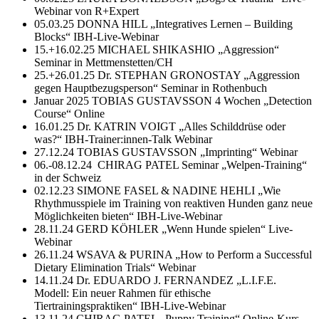
Webinar von R+Expert
05.03.25 DONNA HILL „Integratives Lernen – Building
Blocks“ IBH-Live-Webinar
15.+16.02.25 MICHAEL SHIKASHIO „Aggression“
Seminar in Mettmenstetten/CH
25.+26.01.25 Dr. STEPHAN GRONOSTAY „Aggression
gegen Hauptbezugsperson“ Seminar in Rothenbuch
Januar 2025 TOBIAS GUSTAVSSON 4 Wochen „Detection
Course“ Online
16.01.25 Dr. KATRIN VOIGT „Alles Schilddrüse oder
was?“ IBH-Trainer:innen-Talk Webinar
27.12.24 TOBIAS GUSTAVSSON „Imprinting“ Webinar
06.-08.12.24 CHIRAG PATEL Seminar „Welpen-Training“
in der Schweiz
02.12.23 SIMONE FASEL & NADINE HEHLI „Wie
Rhythmusspiele im Training von reaktiven Hunden ganz neue
Möglichkeiten bieten“ IBH-Live-Webinar
28.11.24 GERD KÖHLER „Wenn Hunde spielen“ Live-
Webinar
26.11.24 WSAVA & PURINA „How to Perform a Successful
Dietary Elimination Trials“ Webinar
14.11.24 Dr. EDUARDO J. FERNANDEZ „L.I.F.E.
Modell: Ein neuer Rahmen für ethische
Tiertrainingspraktiken“ IBH-Live-Webinar
13.11.24 CHIRAG PATEL „Puppy Training“ Online-Kurs