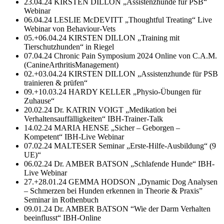
23.04.24 KIRSTEN DILLON „Assistenzhunde für PSB“
Webinar
06.04.24 LESLIE McDEVITT „Thoughtful Treating“ Live
Webinar von Behaviour-Vets
05.+06.04.24 KIRSTEN DILLON „Training mit
Tierschutzhunden“ in Riegel
07.04.24 Chronic Pain Symposium 2024 Online von C.A.M.
(CanineArthritisManagement)
02.+03.04.24 KIRSTEN DILLON „Assistenzhunde für PSB
trainieren & prüfen“
09.+10.03.24 HARDY KELLER „Physio-Übungen für
Zuhause“
20.02.24 Dr. KATRIN VOIGT „Medikation bei
Verhaltensauffälligkeiten“ IBH-Trainer-Talk
14.02.24 MARIA HENSE „Sicher – Geborgen –
Kompetent“ IBH-Live Webinar
07.02.24 MALTESER Seminar „Erste-Hilfe-Ausbildung“ (9
UE)“
06.02.24 Dr. AMBER BATSON „Schlafende Hunde“ IBH-
Live Webinar
27.+28.01.24 GEMMA HODSON „Dynamic Dog Analysen
– Schmerzen bei Hunden erkennen in Theorie & Praxis”
Seminar in Rothenbuch
09.01.24 Dr. AMBER BATSON “Wie der Darm Verhalten
beeinflusst“ IBH-Online