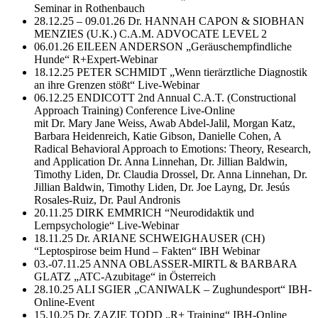
Seminar in Rothenbauch
28.12.25 – 09.01.26 Dr. HANNAH CAPON & SIOBHAN
MENZIES (U.K.) C.A.M. ADVOCATE LEVEL 2
06.01.26 EILEEN ANDERSON „Geräuschempfindliche
Hunde“ R+Expert-Webinar
18.12.25 PETER SCHMIDT „Wenn tierärztliche Diagnostik
an ihre Grenzen stößt“ Live-Webinar
06.12.25 ENDICOTT 2nd Annual C.A.T. (Constructional
Approach Training) Conference Live-Online
mit Dr. Mary Jane Weiss, Awab Abdel-Jalil, Morgan Katz,
Barbara Heidenreich, Katie Gibson, Danielle Cohen, A
Radical Behavioral Approach to Emotions: Theory, Research,
and Application Dr. Anna Linnehan, Dr. Jillian Baldwin,
Timothy Liden, Dr. Claudia Drossel, Dr. Anna Linnehan, Dr.
Jillian Baldwin, Timothy Liden, Dr. Joe Layng, Dr. Jesús
Rosales-Ruiz, Dr. Paul Andronis
20.11.25 DIRK EMMRICH “Neurodidaktik und
Lernpsychologie“ Live-Webinar
18.11.25 Dr. ARIANE SCHWEIGHAUSER (CH)
“Leptospirose beim Hund – Fakten“ IBH Webinar
03.-07.11.25 ANNA OBLASSER-MIRTL & BARBARA
GLATZ „ATC-Azubitage“ in Österreich
28.10.25 ALI SGIER „CANIWALK – Zughundesport“ IBH-
Online-Event
15.10.25 Dr. ZAZIE TODD „R+ Training“ IBH-Online