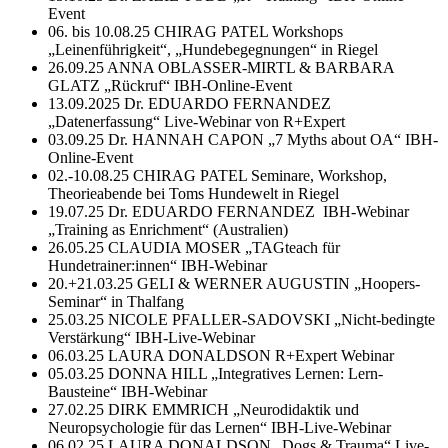
Event
06. bis 10.08.25 CHIRAG PATEL Workshops
„Leinenführigkeit“, „Hundebegegnungen“ in Riegel
26.09.25 ANNA OBLASSER-MIRTL & BARBARA
GLATZ „Rückruf“ IBH-Online-Event
13.09.2025 Dr. EDUARDO FERNANDEZ
„Datenerfassung“ Live-Webinar von R+Expert
03.09.25 Dr. HANNAH CAPON „7 Myths about OA“ IBH-
Online-Event
02.-10.08.25 CHIRAG PATEL Seminare, Workshop,
Theorieabende bei Toms Hundewelt in Riegel
19.07.25 Dr. EDUARDO FERNANDEZ IBH-Webinar
„Training as Enrichment“ (Australien)
26.05.25 CLAUDIA MOSER „TAGteach für
Hundetrainer:innen“ IBH-Webinar
20.+21.03.25 GELI & WERNER AUGUSTIN „Hoopers-
Seminar“ in Thalfang
25.03.25 NICOLE PFALLER-SADOVSKI „Nicht-bedingte
Verstärkung“ IBH-Live-Webinar
06.03.25 LAURA DONALDSON R+Expert Webinar
05.03.25 DONNA HILL „Integratives Lernen: Lern-
Bausteine“ IBH-Webinar
27.02.25 DIRK EMMRICH „Neurodidaktik und
Neuropsychologie für das Lernen“ IBH-Live-Webinar
06.02.25 LAURA DONALDSON „Dogs & Trauma“ Live-