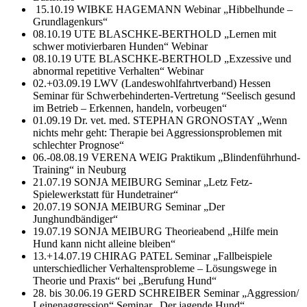
15.10.19 WIBKE HAGEMANN Webinar „Hibbelhunde –
Grundlagenkurs“
08.10.19 UTE BLASCHKE-BERTHOLD „Lernen mit
schwer motivierbaren Hunden“ Webinar
08.10.19 UTE BLASCHKE-BERTHOLD „Exzessive und
abnormal repetitive Verhalten“ Webinar
02.+03.09.19 LWV (Landeswohlfahrtverband) Hessen
Seminar für Schwerbehinderten-Vertretung “Seelisch gesund
im Betrieb – Erkennen, handeln, vorbeugen“
01.09.19 Dr. vet. med. STEPHAN GRONOSTAY „Wenn
nichts mehr geht: Therapie bei Aggressionsproblemen mit
schlechter Prognose“
06.-08.08.19 VERENA WEIG Praktikum „Blindenführhund-
Training“ in Neuburg
21.07.19 SONJA MEIBURG Seminar „Letz Fetz-
Spielewerkstatt für Hundetrainer“
20.07.19 SONJA MEIBURG Seminar „Der
Junghundbändiger“
19.07.19 SONJA MEIBURG Theorieabend „Hilfe mein
Hund kann nicht alleine bleiben“
13.+14.07.19 CHIRAG PATEL Seminar „Fallbeispiele
unterschiedlicher Verhaltensprobleme – Lösungswege in
Theorie und Praxis“ bei „Berufung Hund“
28. bis 30.06.19 GERD SCHREIBER Seminar „Aggression/
Leinenaggression“ Seminar „Der jagende Hund“