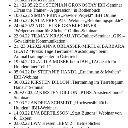
21.+22.05.22 Dr. STEPHAN GRONOSTAY IBH-Seminar
„Train the Trainer – Aggression“ in Rothenbuch
10.05.22 SIMON PRINS „Pawlov-Projekt“ IBH-Online
04.05.22 KATJA FREY ATC-Webinar „Belohnungspunkte“
24.04.2022 ATC – ELKE GRABLECHNER
“Welpenseminar für Züchter“ Online-Seminar
22.04.22 TILMAN KRAKAU ATC-Online-Seminar „GfK –
Gewaltfreie Kommunikation“
21.-23.04.2022 ANNA OBLASSER-MIRTL & BARBARA
GLATZ “Praxis-Tage Tiertrainer-Ausbildung“ beim
AnimalTrainingCenter in Österreich
19.04.22 CLAUDIA MOSER beim IBH „TAGteach für
Hundetrainer Teil 1“
05.04.22 Dr. STEFANIE HANDL „Ernährung & Mythen“
IBH-Webinar
30.03.22 KIRSTEN DILLON „Tiertraining im Tierrefugium
Hanau“ Seminar
26.+27.03.22 KIRSTEN DILLON „PTBS-Assistenzhunde“
Seminar
17.03.22 ANDREA SCHMIDT „Hochsensibilität bei
Hunden“ IBH-Webinar
14.03.22 EVA BERTILSSON „Start Buttons“ Webinar von
R+Expert
03.02.22 LWV Hessen „BEM 2 – Betriebliches