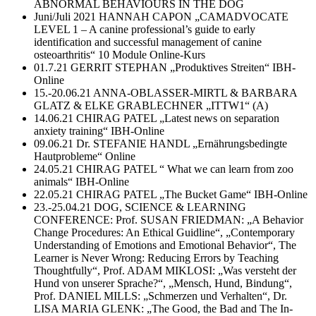
ABNORMAL BEHAVIOURS IN THE DOG
Juni/Juli 2021 HANNAH CAPON „CAMADVOCATE
LEVEL 1 – A canine professional’s guide to early
identification and successful management of canine
osteoarthritis“ 10 Module Online-Kurs
01.7.21 GERRIT STEPHAN „Produktives Streiten“ IBH-
Online
15.-20.06.21 ANNA-OBLASSER-MIRTL & BARBARA
GLATZ & ELKE GRABLECHNER „ITTW1“ (A)
14.06.21 CHIRAG PATEL „Latest news on separation
anxiety training“ IBH-Online
09.06.21 Dr. STEFANIE HANDL „Ernährungsbedingte
Hautprobleme“ Online
24.05.21 CHIRAG PATEL “ What we can learn from zoo
animals“ IBH-Online
22.05.21 CHIRAG PATEL „The Bucket Game“ IBH-Online
23.-25.04.21 DOG, SCIENCE & LEARNING
CONFERENCE: Prof. SUSAN FRIEDMAN: „A Behavior
Change Procedures: An Ethical Guidline“, „Contemporary
Understanding of Emotions and Emotional Behavior“, The
Learner is Never Wrong: Reducing Errors by Teaching
Thoughtfully“, Prof. ADAM MIKLOSI: „Was versteht der
Hund von unserer Sprache?“, „Mensch, Hund, Bindung“,
Prof. DANIEL MILLS: „Schmerzen und Verhalten“, Dr.
LISA MARIA GLENK: „The Good, the Bad and The In-