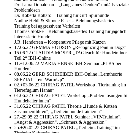
Dr. Laura Donaldson – „Langsames Denken“ und/als soziales
Problemlösen
Dr. Roberta Bottaro – Training für Gift-Spürhunde
Nadine Hehli & Simone Fasel – Belohnungsbasiertes
Training bei aggressivem Verhalten
Thomas Stokke – Belohnungsbasiertes Training für jagdlich
interessierte Hunde
J.R. Hendersen – Kooperative Pflege mit Katzen
17.06.22 GEMMA HODSON „Recognizing Pain in Dogs“
15.06.22 CLAUDIA MOSER „TAGteach für Hundetrainer
Teil 2“ IBH-Online
11.+12.06.22 MARIA HENSE IBH-Seminar „PTBS bei
Hunden“
08.06.22 GERD SCHREIBER IBH-Online „Lerntheorie
SPEZIAL – ein WarmUp“
02.+03.06.22 CHIRAG PATEL Workshop „Tiertraining im
Tierrefugium Hanau“
01.06.22 CHIRAG PATEL Workshop „Problemlösungen für
Hundehalter:innen“
31.05.22 CHIRAG PATEL Theorie „Hunde & Katzen
zusammenführen“, „Tierheimhunde trainieren“
27.-29.05.22 CHIRAG PATEL Seminar „VIP-Training“,
„Angst & Aggression“, „Schmerz & Aggression“
25.+26.05.22 CHIRAG PATEL „Tierheim-Training“ im
Tierheim Kaiserslautern