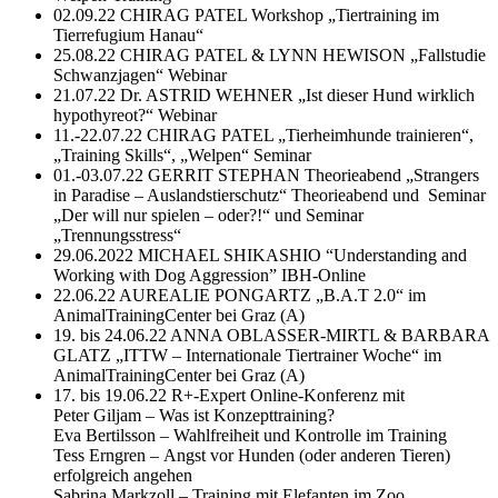
02.09.22 CHIRAG PATEL Workshop „Tiertraining im
Tierrefugium Hanau“
25.08.22 CHIRAG PATEL & LYNN HEWISON „Fallstudie
Schwanzjagen“ Webinar
21.07.22 Dr. ASTRID WEHNER „Ist dieser Hund wirklich
hypothyreot?“ Webinar
11.-22.07.22 CHIRAG PATEL „Tierheimhunde trainieren“,
„Training Skills“, „Welpen“ Seminar
01.-03.07.22 GERRIT STEPHAN Theorieabend „Strangers
in Paradise – Auslandstierschutz“ Theorieabend und Seminar
„Der will nur spielen – oder?!“ und Seminar
„Trennungsstress“
29.06.2022 MICHAEL SHIKASHIO “Understanding and
Working with Dog Aggression” IBH-Online
22.06.22 AUREALIE PONGARTZ „B.A.T 2.0“ im
AnimalTrainingCenter bei Graz (A)
19. bis 24.06.22 ANNA OBLASSER-MIRTL & BARBARA
GLATZ „ITTW – Internationale Tiertrainer Woche“ im
AnimalTrainingCenter bei Graz (A)
17. bis 19.06.22 R+-Expert Online-Konferenz mit
Peter Giljam – Was ist Konzepttraining?
Eva Bertilsson – Wahlfreiheit und Kontrolle im Training
Tess Erngren – Angst vor Hunden (oder anderen Tieren)
erfolgreich angehen
Sabrina Markzoll – Training mit Elefanten im Zoo