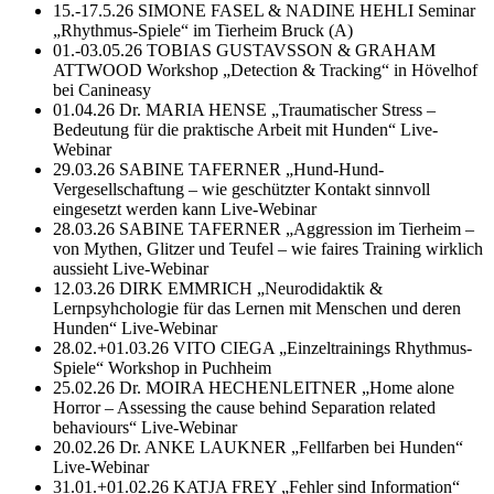
15.-17.5.26 SIMONE FASEL & NADINE HEHLI Seminar
„Rhythmus-Spiele“ im Tierheim Bruck (A)
01.-03.05.26 TOBIAS GUSTAVSSON & GRAHAM
ATTWOOD Workshop „Detection & Tracking“ in Hövelhof
bei Canineasy
01.04.26 Dr. MARIA HENSE „Traumatischer Stress –
Bedeutung für die praktische Arbeit mit Hunden“ Live-
Webinar
29.03.26 SABINE TAFERNER „Hund-Hund-
Vergesellschaftung – wie geschützter Kontakt sinnvoll
eingesetzt werden kann Live-Webinar
28.03.26 SABINE TAFERNER „Aggression im Tierheim –
von Mythen, Glitzer und Teufel – wie faires Training wirklich
aussieht Live-Webinar
12.03.26 DIRK EMMRICH „Neurodidaktik &
Lernpsyhchologie für das Lernen mit Menschen und deren
Hunden“ Live-Webinar
28.02.+01.03.26 VITO CIEGA „Einzeltrainings Rhythmus-
Spiele“ Workshop in Puchheim
25.02.26 Dr. MOIRA HECHENLEITNER „Home alone
Horror – Assessing the cause behind Separation related
behaviours“ Live-Webinar
20.02.26 Dr. ANKE LAUKNER „Fellfarben bei Hunden“
Live-Webinar
31.01.+01.02.26 KATJA FREY „Fehler sind Information“