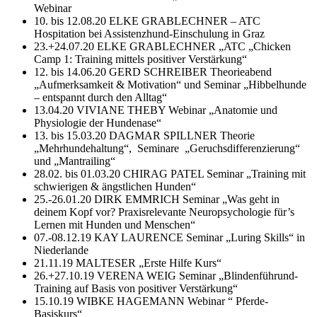
Webinar
10. bis 12.08.20 ELKE GRABLECHNER – ATC
Hospitation bei Assistenzhund-Einschulung in Graz
23.+24.07.20 ELKE GRABLECHNER „ATC „Chicken
Camp 1: Training mittels positiver Verstärkung“
12. bis 14.06.20 GERD SCHREIBER Theorieabend
„Aufmerksamkeit & Motivation“ und Seminar „Hibbelhunde
– entspannt durch den Alltag“
13.04.20 VIVIANE THEBY Webinar „Anatomie und
Physiologie der Hundenase“
13. bis 15.03.20 DAGMAR SPILLNER Theorie
„Mehrhundehaltung“, Seminare „Geruchsdifferenzierung“
und „Mantrailing“
28.02. bis 01.03.20 CHIRAG PATEL Seminar „Training mit
schwierigen & ängstlichen Hunden“
25.-26.01.20 DIRK EMMRICH Seminar „Was geht in
deinem Kopf vor? Praxisrelevante Neuropsychologie für’s
Lernen mit Hunden und Menschen“
07.-08.12.19 KAY LAURENCE Seminar „Luring Skills“ in
Niederlande
21.11.19 MALTESER „Erste Hilfe Kurs“
26.+27.10.19 VERENA WEIG Seminar „Blindenführund-
Training auf Basis von positiver Verstärkung“
15.10.19 WIBKE HAGEMANN Webinar “ Pferde-
Basiskurs“