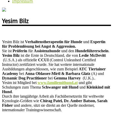
Impressum
Yesim Bilz
Yesim Bilz ist
Verhaltenstherapeutin für Hunde
und
Expertin
für Problemlösung bei Angst & Aggression.
Sie ist
Prüferin
für
Assistenzhunde
und den
Hundeführerschein
.
Yesim Bilz
ist die Erste in Deutschland, die von
Leslie McDevitt
(U.S.A.) als offizielle
CCUI
(Control Unleashed Certified
Instructor) zertifiziert wurde. Sie hat weitere internationale
Ausbildungen abgeschlossen, wie zum Beispiel
ATC Tiertainer
Academy
bei
Anna Oblasser-Mirtl & Barbara Glatz
(A) und
Dynamic Dog Practitioner
bei
Gemma Harvey
(U.K.)..
Yesim ist Mitglied bei
www.familiemithund.at
und gibt
Schulungen zum Thema
Schwanger mit Hund
und
Kleinkind mit
Hund
.
Durch ihre langjährige Arbeit als Fachübersetzerin für weltweite
Kynologie-Größen wie
Chirag Patel, Dr. Amber Batson, Sarah
Fisher
und andere, sitzt sie direkt an der Quelle moderner,
internationaler Trainingswissenschaft.