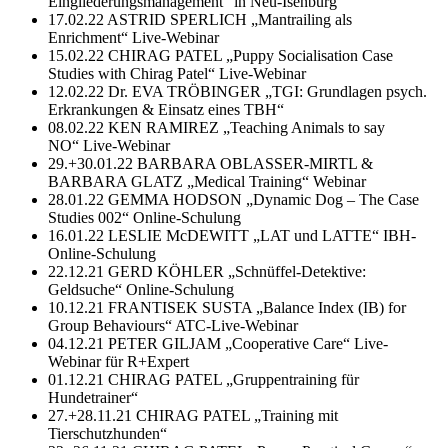
Eingliederungsmanagement“ in Neu-Isenburg
17.02.22 ASTRID SPERLICH „Mantrailing als
Enrichment“ Live-Webinar
15.02.22 CHIRAG PATEL „Puppy Socialisation Case
Studies with Chirag Patel“ Live-Webinar
12.02.22 Dr. EVA TRÖBINGER „TGI: Grundlagen psych.
Erkrankungen & Einsatz eines TBH“
08.02.22 KEN RAMIREZ „Teaching Animals to say
NO“ Live-Webinar
29.+30.01.22 BARBARA OBLASSER-MIRTL &
BARBARA GLATZ „Medical Training“ Webinar
28.01.22 GEMMA HODSON „Dynamic Dog – The Case
Studies 002“ Online-Schulung
16.01.22 LESLIE McDEWITT „LAT und LATTE“ IBH-
Online-Schulung
22.12.21 GERD KÖHLER „Schnüffel-Detektive:
Geldsuche“ Online-Schulung
10.12.21 FRANTISEK SUSTA „Balance Index (IB) for
Group Behaviours“ ATC-Live-Webinar
04.12.21 PETER GILJAM „Cooperative Care“ Live-
Webinar für R+Expert
01.12.21 CHIRAG PATEL „Gruppentraining für
Hundetrainer“
27.+28.11.21 CHIRAG PATEL „Training mit
Tierschutzhunden“