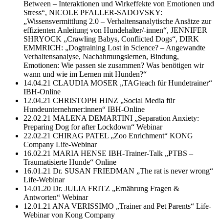
Between – Interaktionen und Wirkeffekte von Emotionen und
Stress“, NICOLE PFALLER-SADOVSKY:
„Wissensvermittlung 2.0 – Verhaltensanalytische Ansätze zur
effizienten Anleitung von Hundehalter/-innen“, JENNIFER
SHRYOCK „Crawling Babys, Conflicted Dogs“, DIRK
EMMRICH: „Dogtraining Lost in Science? – Angewandte
Verhaltensanalyse, Nachahmungslernen, Bindung,
Emotionen: Wie passen sie zusammen? Was benötigen wir
wann und wie im Lernen mit Hunden?“
14.04.21 CLAUDIA MOSER „TAGteach für Hundetrainer“
IBH-Online
12.04.21 CHRISTOPH HINZ „Social Media für
Hundeunternehmer:innen“ IBH-Online
22.02.21 MALENA DEMARTINI „Separation Anxiety:
Preparing Dog for after Lockdown“ Webinar
22.02.21 CHIRAG PATEL „Zoo Enrichment“ KONG
Company Life-Webinar
16.02.21 MARIA HENSE IBH-Trainer-Talk „PTBS –
Traumatisierte Hunde“ Online
16.01.21 Dr. SUSAN FRIEDMAN „The rat is never wrong“
Life-Webinar
14.01.20 Dr. JULIA FRITZ „Ernährung Fragen &
Antworten“ Webinar
12.01.21 ANA VERISSIMO „Trainer and Pet Parents“ Life-
Webinar von Kong Company