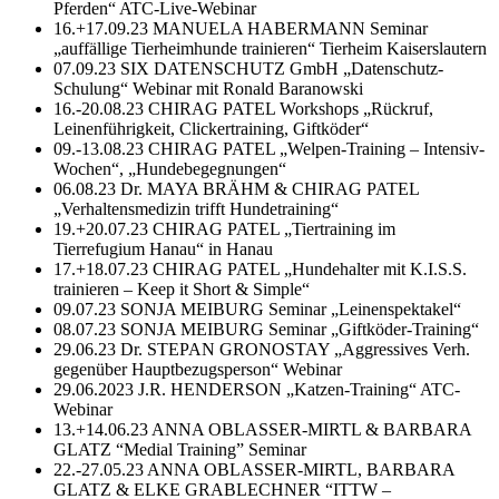
Pferden“ ATC-Live-Webinar
16.+17.09.23 MANUELA HABERMANN Seminar
„auffällige Tierheimhunde trainieren“ Tierheim Kaiserslautern
07.09.23 SIX DATENSCHUTZ GmbH „Datenschutz-
Schulung“ Webinar mit Ronald Baranowski
16.-20.08.23 CHIRAG PATEL Workshops „Rückruf,
Leinenführigkeit, Clickertraining, Giftköder“
09.-13.08.23 CHIRAG PATEL „Welpen-Training – Intensiv-
Wochen“, „Hundebegegnungen“
06.08.23 Dr. MAYA BRÄHM & CHIRAG PATEL
„Verhaltensmedizin trifft Hundetraining“
19.+20.07.23 CHIRAG PATEL „Tiertraining im
Tierrefugium Hanau“ in Hanau
17.+18.07.23 CHIRAG PATEL „Hundehalter mit K.I.S.S.
trainieren – Keep it Short & Simple“
09.07.23 SONJA MEIBURG Seminar „Leinenspektakel“
08.07.23 SONJA MEIBURG Seminar „Giftköder-Training“
29.06.23 Dr. STEPAN GRONOSTAY „Aggressives Verh.
gegenüber Hauptbezugsperson“ Webinar
29.06.2023 J.R. HENDERSON „Katzen-Training“ ATC-
Webinar
13.+14.06.23 ANNA OBLASSER-MIRTL & BARBARA
GLATZ “Medial Training” Seminar
22.-27.05.23 ANNA OBLASSER-MIRTL, BARBARA
GLATZ & ELKE GRABLECHNER “ITTW –