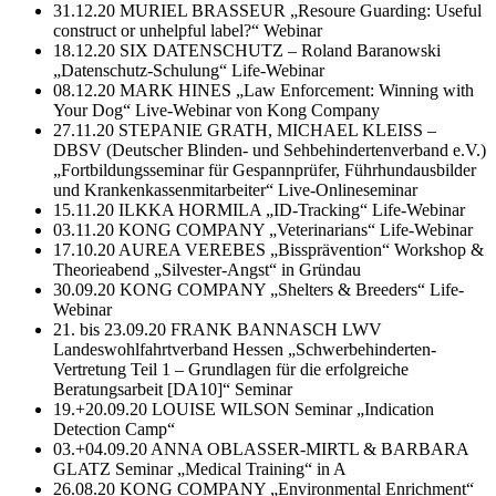
31.12.20 MURIEL BRASSEUR „Resoure Guarding: Useful
construct or unhelpful label?“ Webinar
18.12.20 SIX DATENSCHUTZ – Roland Baranowski
„Datenschutz-Schulung“ Life-Webinar
08.12.20 MARK HINES „Law Enforcement: Winning with
Your Dog“ Live-Webinar von Kong Company
27.11.20 STEPANIE GRATH, MICHAEL KLEISS –
DBSV (Deutscher Blinden- und Sehbehindertenverband e.V.)
„Fortbildungsseminar für Gespannprüfer, Führhundausbilder
und Krankenkassenmitarbeiter“ Live-Onlineseminar
15.11.20 ILKKA HORMILA „ID-Tracking“ Life-Webinar
03.11.20 KONG COMPANY „Veterinarians“ Life-Webinar
17.10.20 AUREA VEREBES „Bissprävention“ Workshop &
Theorieabend „Silvester-Angst“ in Gründau
30.09.20 KONG COMPANY „Shelters & Breeders“ Life-
Webinar
21. bis 23.09.20 FRANK BANNASCH LWV
Landeswohlfahrtverband Hessen „Schwerbehinderten-
Vertretung Teil 1 – Grundlagen für die erfolgreiche
Beratungsarbeit [DA10]“ Seminar
19.+20.09.20 LOUISE WILSON Seminar „Indication
Detection Camp“
03.+04.09.20 ANNA OBLASSER-MIRTL & BARBARA
GLATZ Seminar „Medical Training“ in A
26.08.20 KONG COMPANY „Environmental Enrichment“