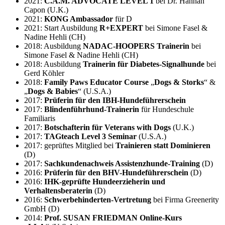
2021:
C.A.M. ADVOCATE LEVEL 1
bei Dr. Hannah
Capon (U.K.)
2021:
KONG Ambassador
für D
2021: Start Ausbildung
R+EXPERT
bei Simone Fasel &
Nadine Hehli (CH)
2018: Ausbildung
NADAC-HOOPERS Trainerin
bei
Simone Fasel & Nadine Hehli (CH)
2018: Ausbildung
Trainerin für Diabetes-Signalhunde
bei
Gerd Köhler
2018:
Family Paws Educator Course
„
Dogs & Storks
“ &
„
Dogs & Babies
“ (U.S.A.)
2017:
Prüferin für den IBH-Hundeführerschein
2017:
Blindenführhund-Trainerin
für Hundeschule
Familiaris
2017:
Botschafterin für Veterans with Dogs
(U.K.)
2017:
TAGteach Level 3 Seminar
(U.S.A.)
2017: geprüftes Mitglied bei
Trainieren statt Dominieren
(D)
2017:
Sachkundenachweis Assistenzhunde-Training
(D)
2016:
Prüferin für den BHV-Hundeführerschein
(D)
2016:
IHK-geprüfte Hundeerzieherin und
Verhaltensberaterin
(D)
2016:
Schwerbehinderten-Vertretung
bei Firma Greenerity
GmbH (D)
2014:
Prof. SUSAN FRIEDMAN Online-Kurs