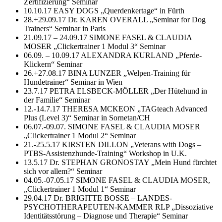
Zertifizierung“ Seminar
10.10.17 EASY DOGS „Querdenkertage“ in Fürth
28.+29.09.17 Dr. KAREN OVERALL „Seminar for Dog
Trainers“ Seminar in Paris
21.09.17 – 24.09.17 SIMONE FASEL & CLAUDIA
MOSER „Clickertrainer 1 Modul 3“ Seminar
06.09. – 10.09.17 ALEXANDRA KURLAND „Pferde-
Klickern“ Seminar
26.+27.08.17 BINA LUNZER „Welpen-Training für
Hundetrainer“ Seminar in Wien
23.7.17 PETRA ELSBECK-MÖLLER „Der Hütehund in
der Familie“ Seminar
12.-14.7.17 THERESA MCKEON „TAGteach Advanced
Plus (Level 3)“ Seminar in Sornetan/CH
06.07.-09.07. SIMONE FASEL & CLAUDIA MOSER
„Clickertrainer 1 Modul 2“ Seminar
21.-25.5.17 KIRSTEN DILLON „Veterans with Dogs –
PTBS-Assistenzhunde-Training“ Workshop in U.K.
13.5.17 Dr. STEPHAN GRONOSTAY „Mein Hund fürchtet
sich vor allem?“ Seminar
04.05.-07.05.17 SIMONE FASEL & CLAUDIA MOSER,
„Clickertrainer 1 Modul 1“ Seminar
29.04.17 Dr. BRIGITTE BOSSE – LANDES-
PSYCHOTHERAPEUTEN-KAMMER RLP „Dissoziative
Identitätsstörung – Diagnose und Therapie“ Seminar