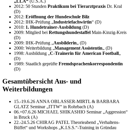
„LLA“
(U.S.A.)
2012: 50 Stunden
Praktikum bei Tierarztpraxis
Dr. Kral
(D)
2012:
Eröffnung der Hundeschule Bilz
2012: IHK-Prüfung „
Industriefachwirtin
“ (D)
2010:
1. Hundetrainer-Ausbildung
(D)
2009: Mitglied bei
Rettungshundestaffel
Main-Kinzig-Kreis
(D)
2009: IHK-Prüfung „
Ausbilderin
„ (D)
2000: Weiterbildung „
Management Assistentin
„ (D)
1998: Ausbildung „
C-Trainerin für American Football
„
(D)
1989: Staatlich geprüfte
Fremdsprachenkorrespondentin
(D)
Gesamtübersicht Aus- und
Weiterbildungen
15.-19.6.26 ANNA OBLASSER-MIRTL & BARBARA
GLATZ Seminar „ITTW“ in Rohrbach (A)
06.+07.6.26 MICHAEL SHIKASHIO Seminar „Aggression“
in Bruck (A)
22.-24.5.26 CHIRAG PATEL Theorieabend „Verhaltens-
Büffet“ und Workshops „K.I.S.S.“-Training in Gründau