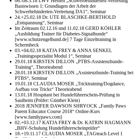
06.-08.3.18 LWV Hessen „Schwerbehinderten-Vertretung
Basiswissen 1: Grundlagen der Arbeit der
Schwerbehinderten-Vertretung DA1“, Seminar
24.+25.02.18 Dr. UTE BLASCHKE-BERTHOLD
„Entspannung“, Seminar
Im Zeitraum 02.12.16 und 11.02.18 GERD KÖHLER
„Ausbildung Trainer für Diabetes-Signalhunde“
[www.schutzengelhund.de] 7 Tage Einzeltraining in
Schermbeck
03.+04.02.18 KATJA FREY & ANNA SENKEL
„Trainingsspezialist Modul 1“, Seminar
29.01.18 KIRSTEN DILLON „PTBS-Assistenzhunde-
Training“, Theorieabend
28.01.18 KIRSTEN DILLON „Assistenzhunde-Training bei
PTBS“, Seminar
19.01.18 CLAUDIA MOSER „Tricktraining/Dogdance,
Aufbau von Tricks“ Theorieabend
13.01.18 Hospitant bei Hundeführerschein-Prüfung in
Saulheim (Prüfer: Günther Klein)
2018 JENNIFER DAWSON SHRYOCK „Family Paws
Parent Educator Course 2018“ Online-Kurs
[www.familypaws.com]
02.+03.12.17 KATJA FREY & Dr. KATRIN HAGMANN
„BHV-Schulung Hundeführerscheinprüfer“
18.+19.11.17 CLAUDIA MOSER „TAGteach Level 1