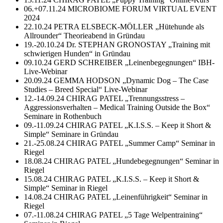
06.+07.11.24 MICROBIOME FORUM VIRTUAL EVENT
2024
22.10.24 PETRA ELSBECK-MÖLLER „Hütehunde als
Allrounder“ Theorieabend in Gründau
19.-20.10.24 Dr. STEPHAN GRONOSTAY „Training mit
schwierigen Hunden“ in Gründau
09.10.24 GERD SCHREIBER „Leinenbegegnungen“ IBH-
Live-Webinar
20.09.24 GEMMA HODSON „Dynamic Dog – The Case
Studies – Breed Special“ Live-Webinar
12.-14.09.24 CHIRAG PATEL „Trennungsstress –
Aggressionsverhalten – Medical Training Outside the Box“
Seminare in Rothenbuch
09.-11.09.24 CHIRAG PATEL „K.I.S.S. – Keep it Short &
Simple“ Seminare in Gründau
21.-25.08.24 CHIRAG PATEL „Summer Camp“ Seminar in
Riegel
18.08.24 CHIRAG PATEL „Hundebegegnungen“ Seminar in
Riegel
15.08.24 CHIRAG PATEL „K.I.S.S. – Keep it Short &
Simple“ Seminar in Riegel
14.08.24 CHIRAG PATEL „Leinenführigkeit“ Seminar in
Riegel
07.-11.08.24 CHIRAG PATEL „5 Tage Welpentraining“