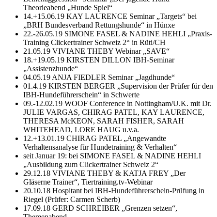
Theorieabend „Hunde Spiel“
14.+15.06.19 KAY LAURENCE Seminar „Targets“ bei
„BRH Bundesverband Rettungshunde“ in Hünxe
22.-26.05.19 SIMONE FASEL & NADINE HEHLI „Praxis-
Training Clickertrainer Schweiz 2“ in Rüti/CH
21.05.19 VIVIANE THEBY Webinar „SAVE“
18.+19.05.19 KIRSTEN DILLON IBH-Seminar
„Assistenzhunde“
04.05.19 ANJA FIEDLER Seminar „Jagdhunde“
01.4.19 KIRSTEN BERGER „Supervision der Prüfer für den
IBH-Hundeführerschein“ in Schwerte
09.-12.02.19 WOOF Conference in Nottingham/U.K. mit Dr.
JULIE VARGAS, CHIRAG PATEL, KAY LAURENCE,
THERESA McKEON, SARAH FISHER, SARAH
WHITEHEAD, LORE HAUG u.v.a.
12.+13.01.19 CHIRAG PATEL „Angewandte
Verhaltensanalyse für Hundetraining & Verhalten“
seit Januar 19: bei SIMONE FASEL & NADINE HEHLI
„Ausbildung zum Clickertrainer Schweiz 2“
29.12.18 VIVIANE THEBY & KATJA FREY „Der
Gläserne Trainer“, Tiertraining.tv-Webinar
20.10.18 Hospitant bei IBH-Hundeführerschein-Prüfung in
Riegel (Prüfer: Carmen Scherb)
17.09.18 GERD SCHREIBER „Grenzen setzen“,
Themenabend