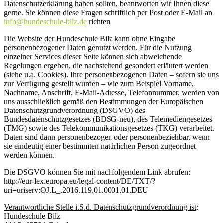
Datenschutzerklärung haben sollten, beantworten wir Ihnen diese
gerne. Sie können diese Fragen schriftlich per Post oder E-Mail an
info@hundeschule-bilz.de
richten.
Die Website der Hundeschule Bilz kann ohne Eingabe
personenbezogener Daten genutzt werden. Für die Nutzung
einzelner Services dieser Seite können sich abweichende
Regelungen ergeben, die nachstehend gesondert erläutert werden
(siehe u.a. Cookies). Ihre personenbezogenen Daten – sofern sie uns
zur Verfügung gestellt wurden – wie zum Beispiel Vorname,
Nachname, Anschrift, E-Mail-Adresse, Telefonnummer, werden von
uns ausschließlich gemäß den Bestimmungen der Europäischen
Datenschutzgrundverordnung (DSGVO) des
Bundesdatenschutzgesetzes (BDSG-neu), des Telemediengesetzes
(TMG) sowie des Telekommunikationsgesetzes (TKG) verarbeitet.
Daten sind dann personenbezogen oder personenbeziehbar, wenn
sie eindeutig einer bestimmten natürlichen Person zugeordnet
werden können.
Die DSGVO können Sie mit nachfolgendem Link abrufen:
http://eur-lex.europa.eu/legal-content/DE/TXT/?
uri=uriserv:OJ.L_.2016.119.01.0001.01.DEU
Verantwortliche Stelle i.S.d. Datenschutzgrundverordnung ist
:
Hundeschule Bilz