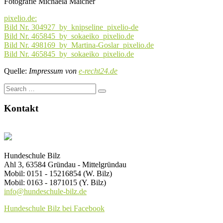
Fotografie Michaela Maicher
pixelio.de:
Bild Nr. 304927_by_knipseline_pixelio-de
Bild Nr. 465845_by_sokaeiko_pixelio.de
Bild Nr. 498169_by_Martina-Goslar_pixelio.de
Bild Nr. 465845_by_sokaeiko_pixelio.de
Quelle:
Impressum von
e-recht24.de
Search
for:
Kontakt
Hundeschule Bilz
Ahl 3, 63584 Gründau - Mittelgründau
Mobil: 0151 - 15216854 (W. Bilz)
Mobil: 0163 - 1871015 (Y. Bilz)
info@hundeschule-bilz.de
Hundeschule Bilz bei Facebook