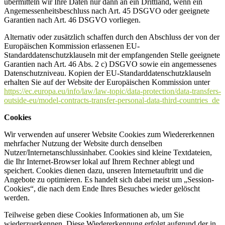
übermitteln wir Ihre Daten nur dann an ein Drittland, wenn ein
Angemessenheitsbeschluss nach Art. 45 DSGVO oder geeignete
Garantien nach Art. 46 DSGVO vorliegen.
Alternativ oder zusätzlich schaffen durch den Abschluss der von der
Europäischen Kommission erlassenen EU-
Standarddatenschutzklauseln mit der empfangenden Stelle geeignete
Garantien nach Art. 46 Abs. 2 c) DSGVO sowie ein angemessenes
Datenschutzniveau. Kopien der EU-Standarddatenschutzklauseln
erhalten Sie auf der Website der Europäischen Kommission unter
https://ec.europa.eu/info/law/law-topic/data-protection/data-transfers-
outside-eu/model-contracts-transfer-personal-data-third-countries_de
Cookies
Wir verwenden auf unserer Website Cookies zum Wiedererkennen
mehrfacher Nutzung der Website durch denselben
Nutzer/Internetanschlussinhaber. Cookies sind kleine Textdateien,
die Ihr Internet-Browser lokal auf Ihrem Rechner ablegt und
speichert. Cookies dienen dazu, unseren Internetauftritt und die
Angebote zu optimieren. Es handelt sich dabei meist um „Session-
Cookies“, die nach dem Ende Ihres Besuches wieder gelöscht
werden.
Teilweise geben diese Cookies Informationen ab, um Sie
wiederzuerkennen. Diese Wiedererkennung erfolgt aufgrund der in