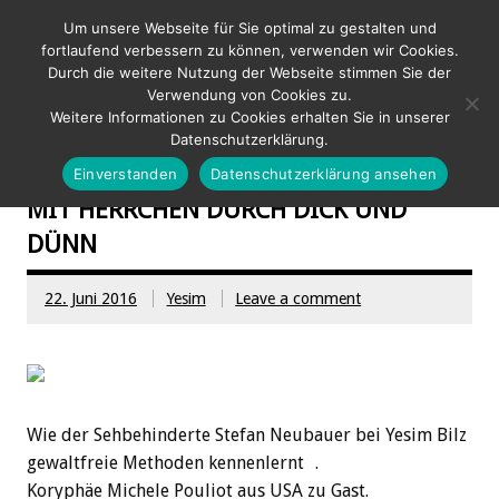
Hundeschule Bilz
Um unsere Webseite für Sie optimal zu gestalten und
fortlaufend verbessern zu können, verwenden wir Cookies.
Durch die weitere Nutzung der Webseite stimmen Sie der
Verwendung von Cookies zu.
Gemeinsam Helden werden
Weitere Informationen zu Cookies erhalten Sie in unserer
Datenschutzerklärung.
Einverstanden
Datenschutzerklärung ansehen
MIT HERRCHEN DURCH DICK UND
DÜNN
22. Juni 2016
Yesim
Leave a comment
Wie der Sehbehinderte Stefan Neubauer bei Yesim Bilz
gewaltfreie Methoden kennenlernt .
Koryphäe Michele Pouliot aus USA zu Gast.