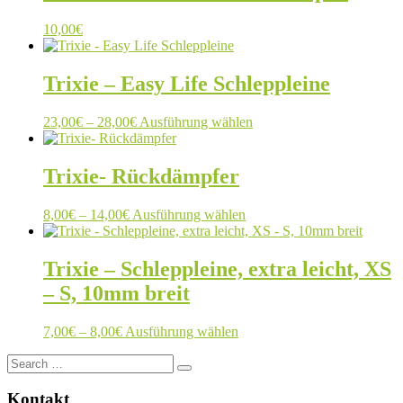
10,00
€
Trixie – Easy Life Schleppleine
Preisspanne:
Dieses
23,00
€
–
28,00
€
Ausführung wählen
23,00€
Produkt
bis
weist
28,00€
mehrere
Trixie- Rückdämpfer
Varianten
auf.
Preisspanne:
Dieses
8,00
€
–
14,00
€
Ausführung wählen
Die
8,00€
Produkt
Optionen
bis
weist
können
14,00€
mehrere
Trixie – Schleppleine, extra leicht, XS
auf
Varianten
der
– S, 10mm breit
auf.
Produktseite
Die
gewählt
Optionen
Preisspanne:
Dieses
7,00
€
–
8,00
€
Ausführung wählen
werden
können
7,00€
Produkt
auf
Search
bis
weist
der
for:
8,00€
mehrere
Produktseite
Varianten
Kontakt