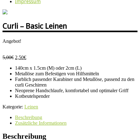
Impressum
Curli – Basic Leinen
Angebot!
Ursprünglicher
Aktueller
5,00
€
2,50
€
Preis
Preis
140cm x 1.5cm (M) oder 2cm (L)
war:
ist:
Metallöse zum Befestigen von Hilfsmitteln
5,00€
2,50€.
Farblich passender Karabiner und Metallöse, passend zu den
curli Geschirren
Neoprene Handschlaufe, komfortabel und optimaler Griff
Kotbeutelspender
Kategorie:
Leinen
Beschreibung
Zusätzliche Informationen
Beschreibung