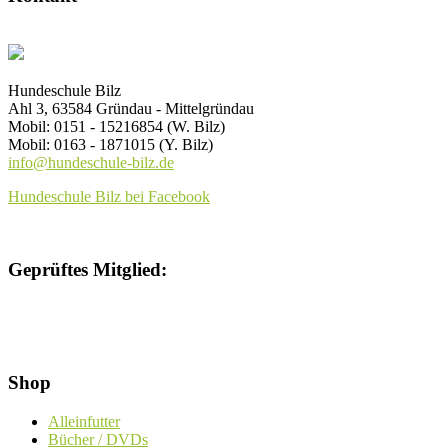
gewählt
auf.
werden
Die
Optionen
können
auf
Hundeschule Bilz
der
Ahl 3, 63584 Gründau - Mittelgründau
Produktseite
Mobil: 0151 - 15216854 (W. Bilz)
gewählt
Mobil: 0163 - 1871015 (Y. Bilz)
werden
info@hundeschule-bilz.de
Hundeschule Bilz bei Facebook
Geprüftes Mitglied:
Shop
Alleinfutter
Bücher / DVDs