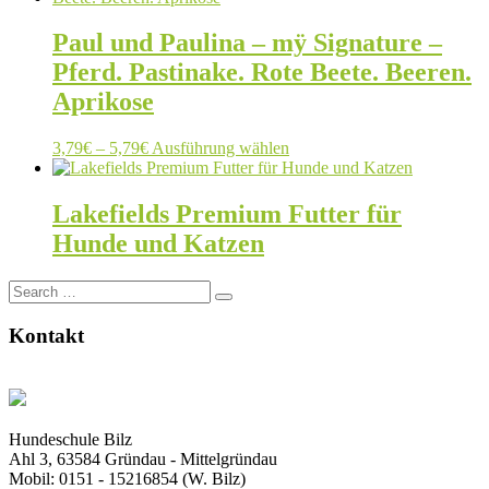
Paul und Paulina – mÿ Signature –
Pferd. Pastinake. Rote Beete. Beeren.
Aprikose
Preisspanne:
Dieses
3,79
€
–
5,79
€
Ausführung wählen
3,79€
Produkt
bis
weist
5,79€
mehrere
Lakefields Premium Futter für
Varianten
Hunde und Katzen
auf.
Die
Optionen
Search
können
for:
auf
Kontakt
der
Produktseite
gewählt
werden
Hundeschule Bilz
Ahl 3, 63584 Gründau - Mittelgründau
Mobil: 0151 - 15216854 (W. Bilz)