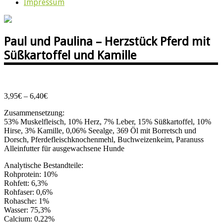
Impressum
Paul und Paulina – Herzstück Pferd mit
Süßkartoffel und Kamille
Preisspanne:
3,95
€
–
6,40
€
3,95€
Zusammensetzung:
bis
53% Muskelfleisch, 10% Herz, 7% Leber, 15% Süßkartoffel, 10%
6,40€
Hirse, 3% Kamille, 0,06% Seealge, 369 Öl mit Borretsch und
Dorsch, Pferdefleischknochenmehl, Buchweizenkeim, Paranuss
Alleinfutter für ausgewachsene Hunde
Analytische Bestandteile:
Rohprotein: 10%
Rohfett: 6,3%
Rohfaser: 0,6%
Rohasche: 1%
Wasser: 75,3%
Calcium: 0,22%