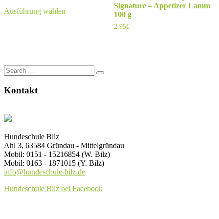
Dieses
Signature – Appetizer Lamm
bis
Ausführung wählen
Produkt
100 g
6,00€
weist
2,95
€
mehrere
Varianten
auf.
Die
Optionen
Search
können
for:
auf
Kontakt
der
Produktseite
gewählt
werden
Hundeschule Bilz
Ahl 3, 63584 Gründau - Mittelgründau
Mobil: 0151 - 15216854 (W. Bilz)
Mobil: 0163 - 1871015 (Y. Bilz)
info@hundeschule-bilz.de
Hundeschule Bilz bei Facebook