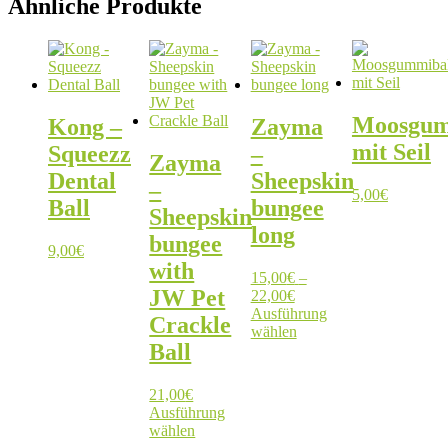
Ähnliche Produkte
Moosgum
Kong –
Zayma
mit Seil
Squeezz
–
Zayma
Dental
Sheepskin
–
5,00
€
Ball
bungee
Sheepskin
long
bungee
9,00
€
with
15,00
€
–
JW Pet
Preisspanne:
22,00
€
15,00€
Ausführung
Crackle
bis
Dieses
wählen
Ball
22,00€
Produkt
weist
mehrere
21,00
€
Varianten
Ausführung
auf.
Dieses
wählen
Die
Produkt