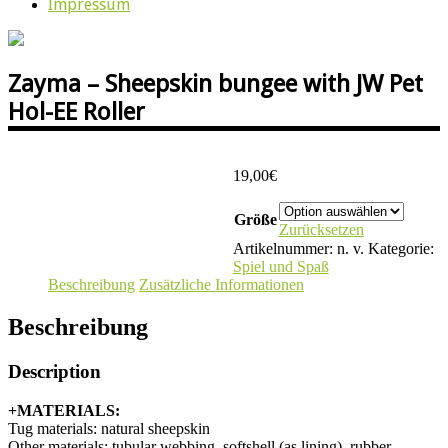
Impressum
Zayma – Sheepskin bungee with JW Pet
Hol-EE Roller
19,00
€
Größe
Zurücksetzen
Artikelnummer:
n. v.
Kategorie:
Spiel und Spaß
Beschreibung
Zusätzliche Informationen
Beschreibung
Description
+MATERIALS:
Tug materials: natural sheepskin
Other materials: tubular webbing, softshell (as lining), rubber