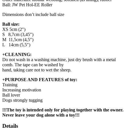
Ball: JW Pet Hol-EE Roller
Dimensions don’t include ball size
Ball size:
XS 5cm (2″)
S 8,7cm (3,45″)
M 11,5cm (4,5″)
L 14cm (5,5″)
+CLEANING:
Do not wash in a washing machine, just dry brush with a metal
comb. The tape can be washed by
hand, taking care not to wet the sheep.
+PURPOSE AND FEATURES of toy:
Training
Increasing motivation
Ball lover
Dogs strongly tugging
!!!The toy is intended only for playing together with the owner.
Never leave your dog alone with a toy!!!
Details