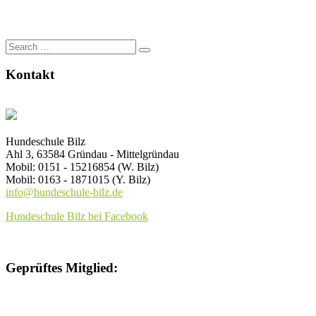
Optionen
weist
können
mehrere
auf
Varianten
der
Search
auf.
Produktseite
for:
Die
gewählt
Kontakt
Optionen
werden
können
auf
der
Produktseite
gewählt
Hundeschule Bilz
werden
Ahl 3, 63584 Gründau - Mittelgründau
Mobil: 0151 - 15216854 (W. Bilz)
Mobil: 0163 - 1871015 (Y. Bilz)
info@hundeschule-bilz.de
Hundeschule Bilz bei Facebook
Geprüftes Mitglied: