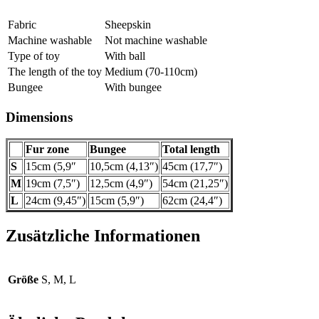
Fabric
Sheepskin
Machine washable
Not machine washable
Type of toy
With ball
The length of the toy
Medium (70-110cm)
Bungee
With bungee
Dimensions
Fur zone
Bungee
Total length
S
15cm (5,9″
10,5cm (4,13″)
45cm (17,7″)
M
19cm (7,5″)
12,5cm (4,9″)
54cm (21,25″)
L
24cm (9,45″)
15cm (5,9″)
62cm (24,4″)
Zusätzliche Informationen
Größe
S, M, L