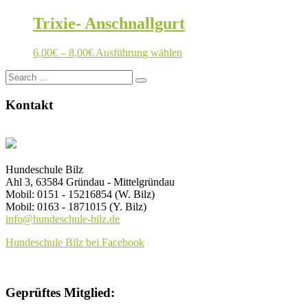
können
Trixie- Anschnallgurt
auf
der
Produktseite
Preisspanne:
Dieses
6,00
€
–
8,00
€
Ausführung wählen
gewählt
6,00€
Produkt
werden
Search
bis
weist
for:
8,00€
mehrere
Varianten
Kontakt
auf.
Die
Optionen
können
auf
Hundeschule Bilz
der
Ahl 3, 63584 Gründau - Mittelgründau
Produktseite
Mobil: 0151 - 15216854 (W. Bilz)
gewählt
Mobil: 0163 - 1871015 (Y. Bilz)
werden
info@hundeschule-bilz.de
Hundeschule Bilz bei Facebook
Geprüftes Mitglied: