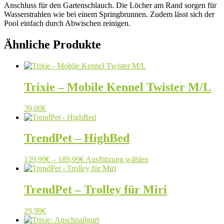
Anschluss für den Gartenschlauch. Die Löcher am Rand sorgen für
Wasserstrahlen wie bei einem Springbrunnen. Zudem lässt sich der
Pool einfach durch Abwischen reinigen.
Ähnliche Produkte
Trixie – Mobile Kennel Twister M/L
39,00
€
TrendPet – HighBed
Preisspanne:
Dieses
129,99
€
–
189,99
€
Ausführung wählen
129,99€
Produkt
bis
weist
189,99€
mehrere
TrendPet – Trolley für Miri
Varianten
auf.
29,99
€
Die
Optionen