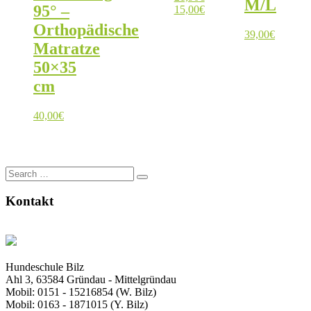
M/L
95° –
Ursprünglicher
Aktueller
15,00
€
Preis
Preis
Orthopädische
war:
ist:
39,00
€
Matratze
21,90€
15,00€.
50×35
cm
40,00
€
Search
for:
Kontakt
Hundeschule Bilz
Ahl 3, 63584 Gründau - Mittelgründau
Mobil: 0151 - 15216854 (W. Bilz)
Mobil: 0163 - 1871015 (Y. Bilz)