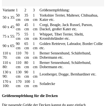
Variante
1
2
3
Größenempfehlung:
50
35
1
Yorkshire Terrier, Malteser, Chihuahua,
50 x 35:
cm
cm
cm
Katze etc.
60
45
1
Corgi, Beagle, Jack Russel, Parson,
60 x 45:
cm
cm
cm
Dackel, großer Kater etc.
75
55
1
Whippet, Tibet Terrier, Shelti,
75 x 55:
cm
cm
cm
Kromfohrländer etc.
90
65
1
Golden Retriever, Labrador, Border Collie
90 x 65:
cm
cm
cm
etc.
110 x
110
70
1
Berner Sennenhund, Schäferhund,
70:
cm
cm
cm
Dobermann etc.
110 x
110
80
1
Berner Sennenhund, Schäferhund,
80:
cm
cm
cm
Dobermann etc.
130 x
130
90
1
Leonberger, Dogge, Bernhardiner etc.
90:
cm
cm
cm
170 x
170
100
1
Sofadecke
100:
cm
cm
cm
Größenempfehlung für die Decken
Die passende Größe der Decken kannst du ganz einfach