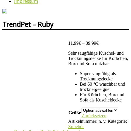
Impressum
TrendPet – Ruby
Preisspanne:
11,99
€
–
39,99
€
11,99€
Sehr saugfähige Kuschel- und
bis
Trocknungsdecke für Körbchen,
39,99€
Box und Sofa nutzbar.
Super saugfähig als
Trocknungsdecke
Bei 60 °C waschbar und
trocknergeeignet
Für Körbchen, Box und
Sofa als Kuscheldecke
Größe
Zurücksetzen
Artikelnummer:
n. v.
Kategorie:
Zubehör