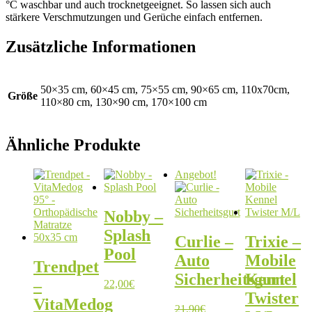
°C waschbar und auch trocknetgeeignet. So lassen sich auch
stärkere Verschmutzungen und Gerüche einfach entfernen.
Zusätzliche Informationen
50×35 cm, 60×45 cm, 75×55 cm, 90×65 cm, 110x70cm,
Größe
110×80 cm, 130×90 cm, 170×100 cm
Ähnliche Produkte
Angebot!
Nobby –
Splash
Curlie –
Trixie –
Pool
Auto
Mobile
Trendpet
Sicherheitsgurt
Kennel
–
22,00
€
Twister
VitaMedog
21,90
€